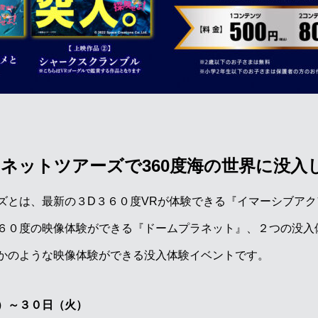
ネットツアーズで360度海の世界に没入
ズとは、最新の３D３６０度VRが体験できる『イマーシブア
６０度の映像体験ができる『ドームプラネット』、２つの没入
かのような映像体験ができる没入体験イベントです。
）～３０日（火）