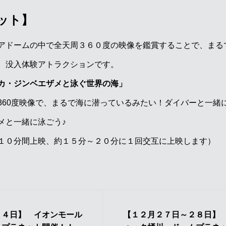
ット】
アドームの中で全天周３６０度の映像を鑑賞することで、まる
、没入体験アトラクションです。
カ・ジンベエザメと泳ぐ世界の海」
360度映像で、まるで海に潜っているみたい！ダイバーと一緒
メと一緒に泳ごう♪
１０分間上映、約１５分～２０分に１回交互に上映します）
１４日】 イオンモール
【１２月２７日～２８日】