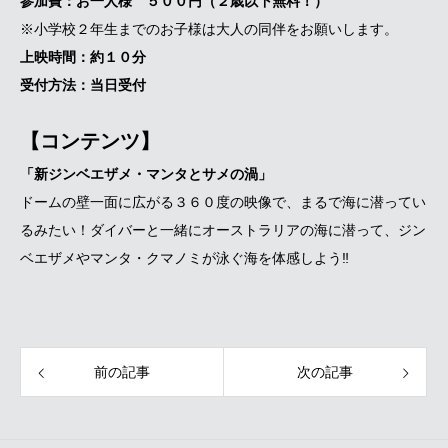
参加費：お一人様
５００円（２歳以下無料！）
※小学校２年生までのお子様は大人の同伴をお願いします。
上映時間：約１
０
分
受付方法：当日受付
【コンテンツ】
「新ジンベエザメ・マンタとサメの渦」
ドームの壁一面に広がる３６０度の映像で、まるで海に潜ってい
るみたい！ダイバーと一緒にオーストラリアの海に潜って、ジン
ベエザメやマンタ・クマノミが泳ぐ海を体感しよう‼
前の記事
次の記事