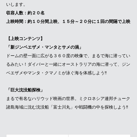
いします。
収容人数：約２０名
上映時間：約１０分間上映、１５分～２０分に１回の間隔で上映
【上映コンテンツ】
「新
ジンベエザメ・マンタとサメの渦」
ドームの壁一面に広がる３６０度の映像で、まるで海に潜ってい
るみたい！ダイバーと一緒にオーストラリアの海に潜って、ジン
ベエザメやマンタ・クマノミが泳ぐ海を体感しよう‼
「巨大沈没船探検」
まるで有名なハリウッド映画の世界。ミクロネシア連邦チューク
諸島海域に沈む沈没船「富士川丸」や戦闘機の中を探検しよう‼